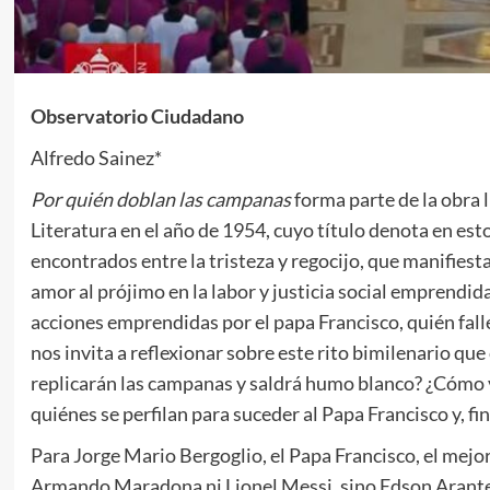
Observatorio Ciudadano
Alfredo Sainez*
Por quién doblan las campanas
forma parte de la obra 
Literatura en el año de 1954, cuyo título denota en est
encontrados entre la tristeza y regocijo, que manifiesta
amor al prójimo en la labor y justicia social emprendid
acciones emprendidas por el papa Francisco, quién fall
nos invita a reflexionar sobre este rito bimilenario qu
replicarán las campanas y saldrá humo blanco? ¿Cómo 
quiénes se perfilan para suceder al Papa Francisco y, fi
Para Jorge Mario Bergoglio, el Papa Francisco, el mejo
Armando Maradona ni Lionel Messi, sino Edson Arante