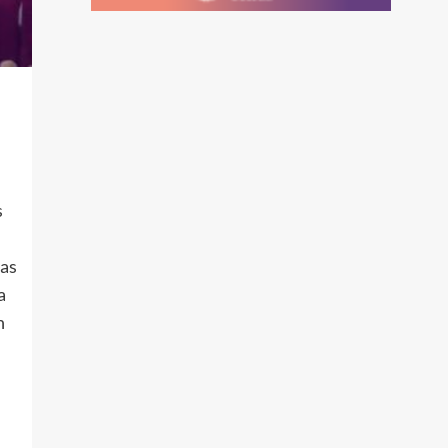
s
las
a
n