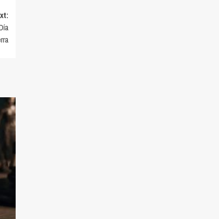
xt:
Día
rra