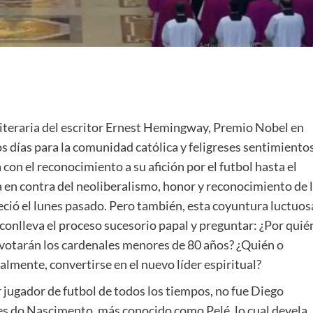
literaria del escritor Ernest Hemingway, Premio Nobel en
os días para la comunidad católica y feligreses sentimiento
 con el reconocimiento a su afición por el futbol hasta el
a en contra del neoliberalismo, honor y reconocimiento de 
eció el lunes pasado. Pero también, esta coyuntura luctuos
e conlleva el proceso sucesorio papal y preguntar: ¿Por quié
votarán los cardenales menores de 80 años? ¿Quién o
nalmente, convertirse en el nuevo líder espiritual?
r jugador de futbol de todos los tiempos, no fue Diego
s do Nascimento, más conocido como Pelé, lo cual devela