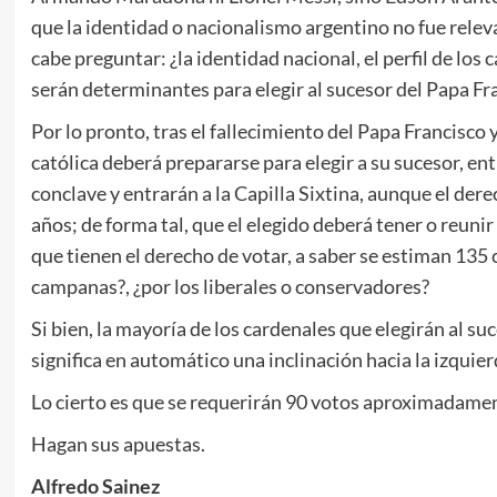
que la identidad o nacionalismo argentino no fue releva
cabe preguntar: ¿la identidad nacional, el perfil de los
serán determinantes para elegir al sucesor del Papa Fr
Por lo pronto, tras el fallecimiento del Papa Francisco 
católica deberá prepararse para elegir a su sucesor, en
conclave y entrarán a la Capilla Sixtina, aunque el der
años; de forma tal, que el elegido deberá tener o reunir 
que tienen el derecho de votar, a saber se estiman 135 
campanas?, ¿por los liberales o conservadores?
Si bien, la mayoría de los cardenales que elegirán al s
significa en automático una inclinación hacia la izquie
Lo cierto es que se requerirán 90 votos aproximadame
Hagan sus apuestas.
Alfredo Sainez