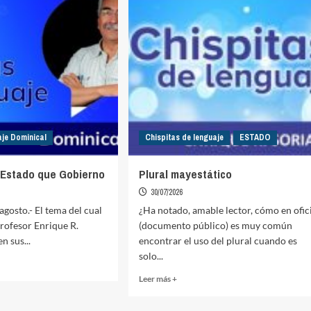
aje Dominical
Chispitas de lenguaje
ESTADO
 Estado que Gobierno
Plural mayestático
30/07/2026
 agosto.- El tema del cual
¿Ha notado, amable lector, cómo en ofic
profesor Enrique R.
(documento público) es muy común
n sus...
encontrar el uso del plural cuando es
solo...
Read
Leer más +
more
about