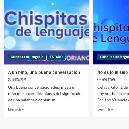
Chispitas de lenguaje
ESTADO
Chispitas de lengu
A un niño, una buena conversación
No es lo mismo
06/08/2026
02/08/2026
Una buena conversación deja más a un
Celaya, Gto., 2 de
niño que hacer diez planas del significado
hoy nos habla el 
de una palabra o copiar un...
Soriano Valencia e
Read
Read
Leer más +
Leer más +
more
more
about
about
A
No