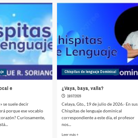
Plural
mayestático
aje
Chispitas de lenguaje Dominical
ocal e
¿Vaya, baya, valla?
19/07/2026
» se suele decir
Celaya, Gto., 19 de julio de 2026.- En sus
erá porque ese vocablo
Chispitas de lenguaje dominical
 corazón? Curiosamente,
correspondiente a este día, el profesor
tá...
nos...
Read
Leer más +