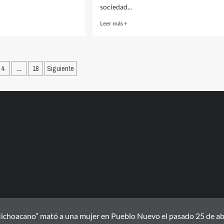
sociedad...
Read
Leer más +
more
about
Aparición
de
ón
4
…
18
Siguiente
los
tiempos
ivos
compuestos
ichoacano” mató a una mujer en Pueblo Nuevo el pasado 25 de abril