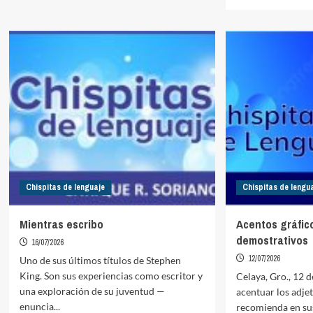
about
more
Los
about
prefijos
Recordar
ex
y
la
vocal
e
Chispitas de lenguaje
Chispitas de lengu
Mientras escribo
Acentos gráfic
demostrativos
16/07/2026
12/07/2026
Uno de sus últimos títulos de Stephen
King. Son sus experiencias como escritor y
Celaya, Gro., 12 d
una exploración de su juventud —
acentuar los adje
enuncia...
recomienda en sus