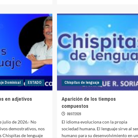
more
about
¿Vaya,
baya,
valla?
aje Dominical
ESTADO
Chispitas de lenguaje
os en adjetivos
Aparición de los tiempos
compuestos
09/07/2026
e julio de 2026.- No
El idioma evoluciona con la propia
tivos demostrativos, nos
sociedad humana. El lenguaje sirve al se
 Chispitas de lenguaje
humano para su desenvolvimiento en u