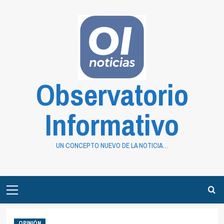
Saltar
al
contenido
Observatorio
Informativo
UN CONCEPTO NUEVO DE LA NOTICIA…
Primary
Menu
OPINIÓN