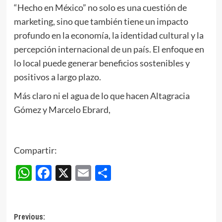
“Hecho en México” no solo es una cuestión de
marketing, sino que también tiene un impacto
profundo en la economía, la identidad cultural y la
percepción internacional de un país. El enfoque en
lo local puede generar beneficios sostenibles y
positivos a largo plazo.
Más claro ni el agua de lo que hacen Altagracia
Gómez y Marcelo Ebrard,
Compartir:
WhatsApp
Facebook
X
Email
Compartir
Post
Previous: