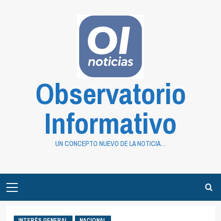
Saltar
al
contenido
Observatorio
Informativo
UN CONCEPTO NUEVO DE LA NOTICIA…
Primary
Menu
INTERÉS GENERAL
NACIONAL