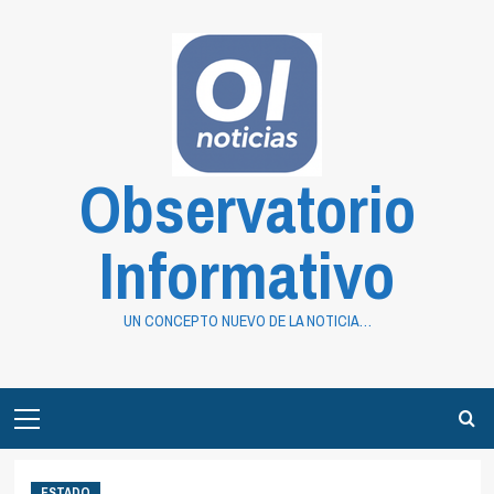
Saltar
al
contenido
Observatorio
Informativo
UN CONCEPTO NUEVO DE LA NOTICIA…
Primary
Menu
ESTADO