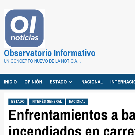
Saltar
al
contenido
Observatorio Informativo
UN CONCEPTO NUEVO DE LA NOTICIA…
INICIO
OPINIÓN
ESTADO
NACIONAL
INTERNACI
ESTADO
INTERÉS GENERAL
NACIONAL
Enfrentamientos a ba
incendiados en carre