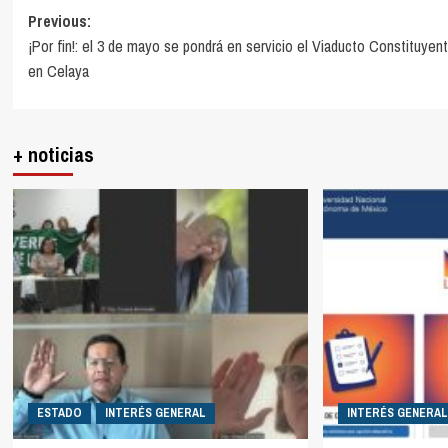
Post
Previous:
¡Por fin!: el 3 de mayo se pondrá en servicio el Viaducto Constituyen
navigation
en Celaya
+ noticias
ESTADO
INTERÉS GENERAL
INTERÉS GENERAL