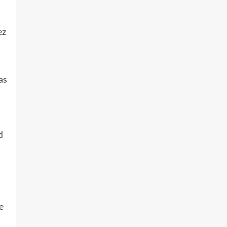
ez
as
d
e