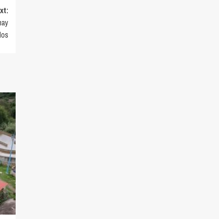
xt:
hay
dos