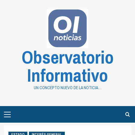
Saltar
al
contenido
Observatorio
Informativo
UN CONCEPTO NUEVO DE LA NOTICIA…
Primary
Menu
ESTADO
INTERÉS GENERAL