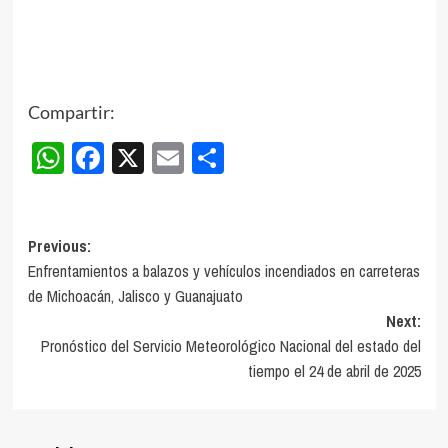
Compartir:
WhatsApp
Facebook
X
Email
Compartir
Post
Previous:
Enfrentamientos a balazos y vehículos incendiados en carreteras
navigation
de Michoacán, Jalisco y Guanajuato
Next:
Pronóstico del Servicio Meteorológico Nacional del estado del
tiempo el 24 de abril de 2025