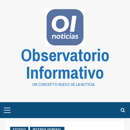
Saltar
al
contenido
Observatorio
Informativo
UN CONCEPTO NUEVO DE LA NOTICIA…
Primary
Menu
ESTADO
INTERÉS GENERAL