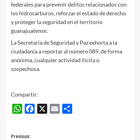
federales para prevenir delitos relacionados con
los hidrocarburos, reforzar el estado de derecho
y proteger la seguridad en el territorio
guanajuatense.
La Secretaría de Seguridad y Paz exhorta a la
ciudadanía a reportar al número 089, de forma
anónima, cualquier actividad ilícita o
sospechosa.
Compartir:
WhatsApp
Facebook
X
Email
Compartir
Post
Previous: