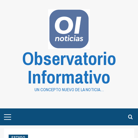
Saltar
al
contenido
Observatorio
Informativo
UN CONCEPTO NUEVO DE LA NOTICIA…
Primary
Menu
ESTADO