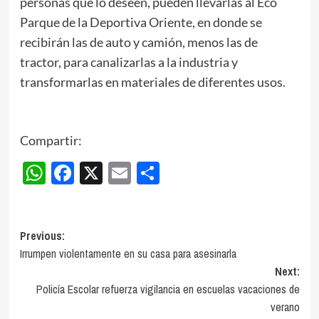
personas que lo deseen, pueden llevarlas al Eco
Parque de la Deportiva Oriente, en donde se
recibirán las de auto y camión, menos las de
tractor, para canalizarlas a la industria y
transformarlas en materiales de diferentes usos.
Compartir:
WhatsApp
Facebook
X
Email
Compartir
Post
Previous:
Irrumpen violentamente en su casa para asesinarla
navigation
Next:
Policía Escolar refuerza vigilancia en escuelas vacaciones de
verano