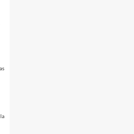
a
as
la