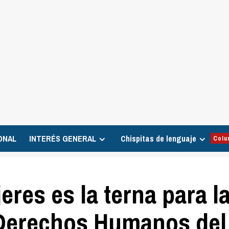
ONAL
INTERÉS GENERAL
Chispitas de lenguaje
Colu
res es la terna para l
 Derechos Humanos del