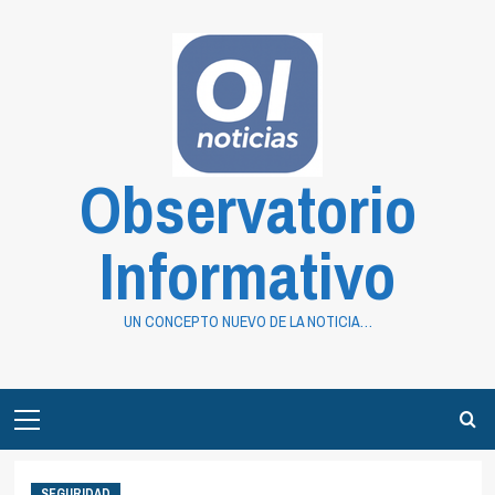
Saltar
al
contenido
Observatorio
Informativo
UN CONCEPTO NUEVO DE LA NOTICIA…
Primary
Menu
SEGURIDAD