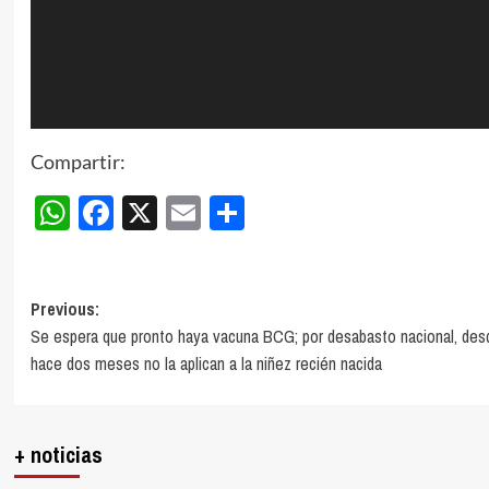
Compartir:
WhatsApp
Facebook
X
Email
Compartir
Post
Previous:
Se espera que pronto haya vacuna BCG; por desabasto nacional, des
navigation
hace dos meses no la aplican a la niñez recién nacida
+ noticias