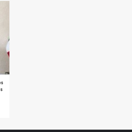
es
es