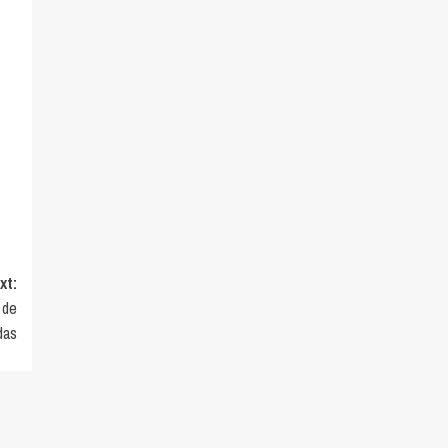
xt:
 de
das