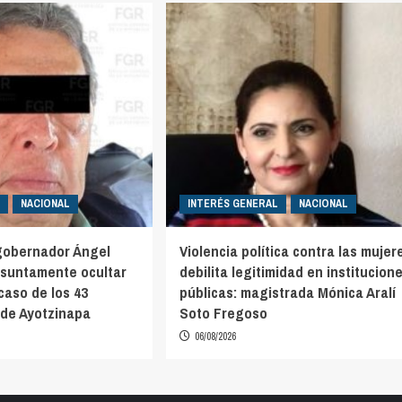
NACIONAL
INTERÉS GENERAL
NACIONAL
gobernador Ángel
Violencia política contra las mujer
esuntamente ocultar
debilita legitimidad en institucion
caso de los 43
públicas: magistrada Mónica Aralí
de Ayotzinapa
Soto Fregoso
06/08/2026