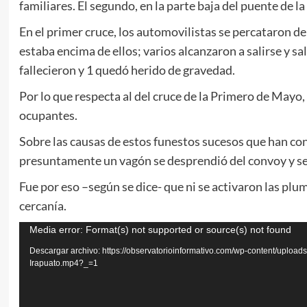
familiares. El segundo, en la parte baja del puente de 
En el primer cruce, los automovilistas se percataron de
estaba encima de ellos; varios alcanzaron a salirse y sa
fallecieron y 1 quedó herido de gravedad.
Por lo que respecta al del cruce de la Primero de Mayo,
ocupantes.
Sobre las causas de estos funestos sucesos que han co
presuntamente un vagón se desprendió del convoy y se 
Fue por eso –según se dice- que ni se activaron las plum
cercanía.
Reproductor
Media error: Format(s) not supported or source(s) not found
de
Descargar archivo: https://observatorioinformativo.com/wp-content/upload
Irapuato.mp4?_=1
vídeo