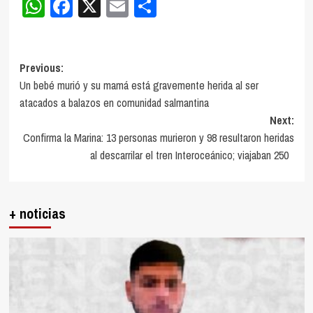
WhatsApp
Facebook
X
Email
Compartir
Post
Previous:
Un bebé murió y su mamá está gravemente herida al ser
navigation
atacados a balazos en comunidad salmantina
Next:
Confirma la Marina: 13 personas murieron y 98 resultaron heridas
al descarrilar el tren Interoceánico; viajaban 250
+ noticias