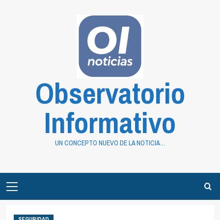
Saltar
al
contenido
Observatorio
Informativo
UN CONCEPTO NUEVO DE LA NOTICIA…
Primary
Menu
SEGURIDAD