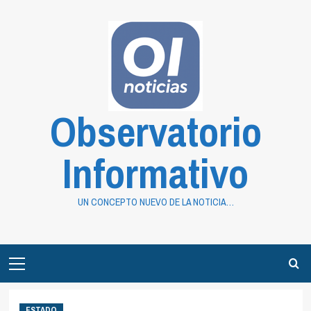
Saltar
al
contenido
Observatorio
Informativo
UN CONCEPTO NUEVO DE LA NOTICIA…
Primary
Menu
ESTADO