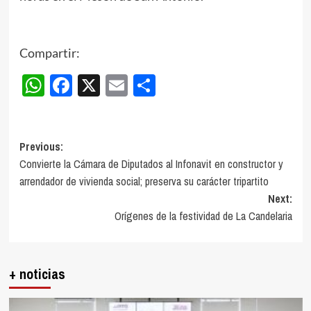
Compartir:
WhatsApp
Facebook
X
Email
Compartir
Post
Previous:
Convierte la Cámara de Diputados al Infonavit en constructor y
navigation
arrendador de vivienda social; preserva su carácter tripartito
Next:
Orígenes de la festividad de La Candelaria
+ noticias