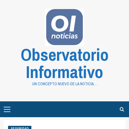
Saltar
al
contenido
Observatorio
Informativo
UN CONCEPTO NUEVO DE LA NOTICIA…
Primary
Menu
SEGURIDAD