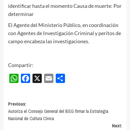
identificar hasta el momento Causa de muerte: Por
determinar
El Agente del Ministerio Público, en coordinación
con Agentes de Investigación Criminal y peritos de
campo encabeza las investigaciones.
Compartir:
WhatsApp
Facebook
X
Email
Compartir
Post
Previous:
Autoriza el Consejo General del IEEG firmar la Estrategia
navigation
Nacional de Cultura Cívica
Next: