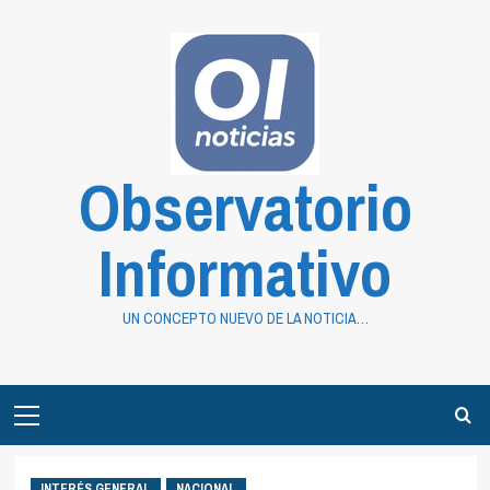
Saltar
al
contenido
Observatorio
Informativo
UN CONCEPTO NUEVO DE LA NOTICIA…
Primary
Menu
INTERÉS GENERAL
NACIONAL