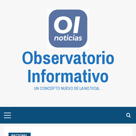
Saltar
al
contenido
Observatorio
Informativo
UN CONCEPTO NUEVO DE LA NOTICIA…
Primary
Menu
NACIONAL