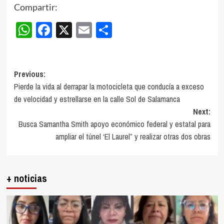
Compartir:
WhatsApp
Facebook
X
Email
Compartir
Post
Previous:
Pierde la vida al derrapar la motocicleta que conducía a exceso
navigation
de velocidad y estrellarse en la calle Sol de Salamanca
Next:
Busca Samantha Smith apoyo económico federal y estatal para
ampliar el túnel ‘El Laurel” y realizar otras dos obras
+ noticias