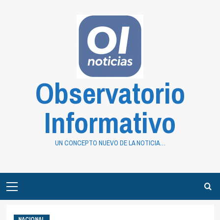
Saltar
al
contenido
Observatorio
Informativo
UN CONCEPTO NUEVO DE LA NOTICIA…
Primary
Menu
NACIONAL