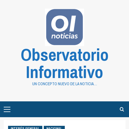
Saltar
al
contenido
Observatorio
Informativo
UN CONCEPTO NUEVO DE LA NOTICIA…
Primary
Menu
INTERÉS GENERAL
NACIONAL