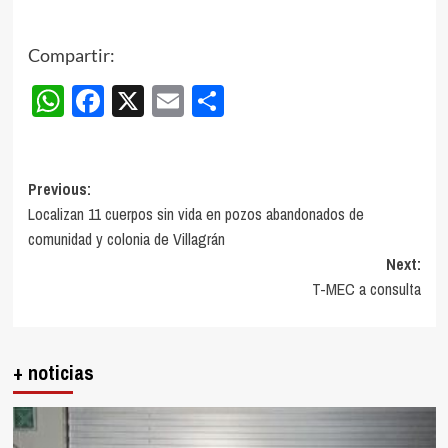
Compartir:
WhatsApp
Facebook
X
Email
Compartir
Post
Previous:
Localizan 11 cuerpos sin vida en pozos abandonados de
navigation
comunidad y colonia de Villagrán
Next:
T-MEC a consulta
+ noticias