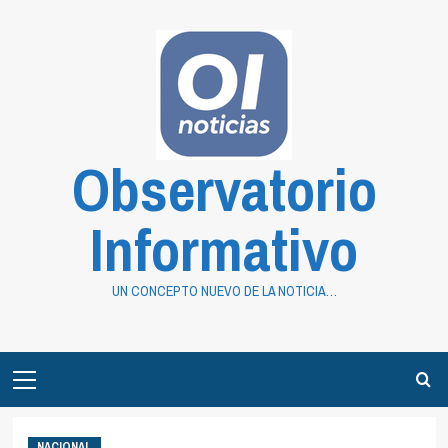
Saltar
al
contenido
Observatorio
Informativo
UN CONCEPTO NUEVO DE LA NOTICIA…
Primary
Menu
NACIONAL