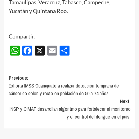
Tamaulipas, Veracruz, Tabasco, Campeche,
Yucatán y Quintana Roo.
Compartir:
WhatsApp
Facebook
X
Email
Compartir
Post
Previous:
Exhorta IMSS Guanajuato a realizar detección temprana de
navigation
cáncer de colon y recto en población de 50 a 74 años
Next:
INSP y CIMAT desarrollan algoritmo para fortalecer el monitoreo
y el control del dengue en el país