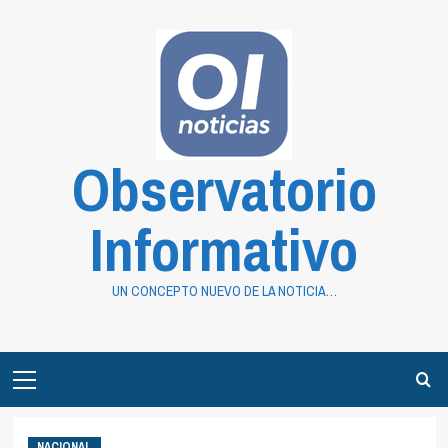
Saltar
al
contenido
Observatorio
Informativo
UN CONCEPTO NUEVO DE LA NOTICIA…
Primary
Menu
NACIONAL