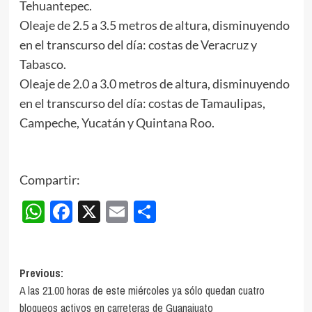
Tehuantepec.
Oleaje de 2.5 a 3.5 metros de altura, disminuyendo
en el transcurso del día: costas de Veracruz y
Tabasco.
Oleaje de 2.0 a 3.0 metros de altura, disminuyendo
en el transcurso del día: costas de Tamaulipas,
Campeche, Yucatán y Quintana Roo.
Compartir:
WhatsApp
Facebook
X
Email
Compartir
Post
Previous:
A las 21.00 horas de este miércoles ya sólo quedan cuatro
navigation
bloqueos activos en carreteras de Guanajuato