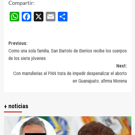
Compartir:
WhatsApp
Facebook
X
Email
Compartir
Post
Previous:
Como una sola familia, San Bartolo de Berrios recibe los cuerpos
navigation
de los siete jóvenes
Next:
Con marrullerías el PAN trata de impedir despenalizar el aborto
en Guanajuato, afirma Morena
+ noticias