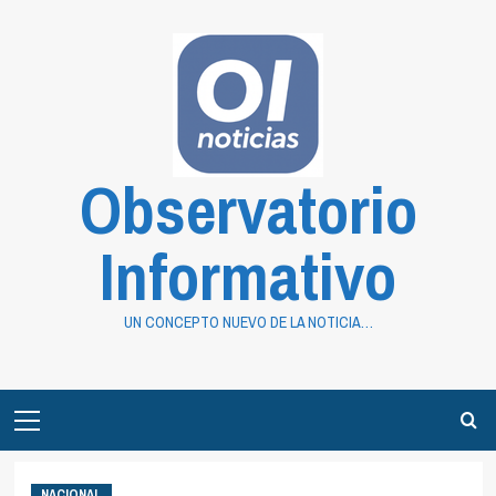
Saltar
al
contenido
Observatorio
Informativo
UN CONCEPTO NUEVO DE LA NOTICIA…
Primary
Menu
NACIONAL