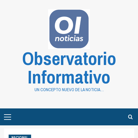
Saltar
al
contenido
Observatorio
Informativo
UN CONCEPTO NUEVO DE LA NOTICIA…
Primary
Menu
NACIONAL