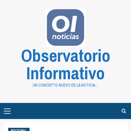
Saltar
al
contenido
Observatorio
Informativo
UN CONCEPTO NUEVO DE LA NOTICIA…
Primary
Menu
NACIONAL