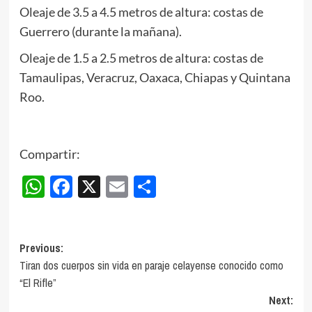
Oleaje de 3.5 a 4.5 metros de altura: costas de
Guerrero (durante la mañana).
Oleaje de 1.5 a 2.5 metros de altura: costas de
Tamaulipas, Veracruz, Oaxaca, Chiapas y Quintana
Roo.
Compartir:
WhatsApp
Facebook
X
Email
Compartir
Post
Previous:
Tiran dos cuerpos sin vida en paraje celayense conocido como
navigation
“El Rifle”
Next: