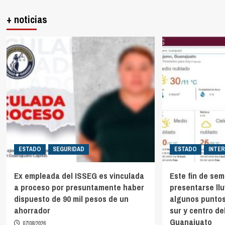
+ noticias
ESTADO
SEGURIDAD
ESTADO
INTE
Ex empleada del ISSEG es vinculada
Este fin de se
a proceso por presuntamente haber
presentarse ll
dispuesto de 90 mil pesos de un
algunos puntos
ahorrador
sur y centro de
Guanajuato
07/08/2026