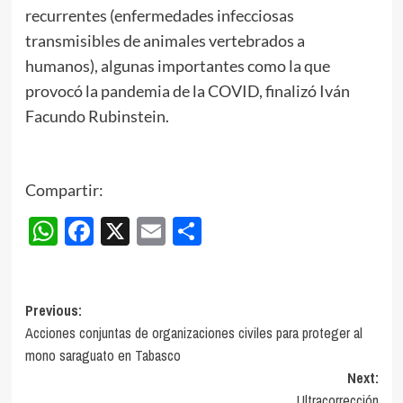
recurrentes (enfermedades infecciosas
transmisibles de animales vertebrados a
humanos), algunas importantes como la que
provocó la pandemia de la COVID, finalizó Iván
Facundo Rubinstein.
Compartir:
WhatsApp
Facebook
X
Email
Compartir
Post
Previous:
Acciones conjuntas de organizaciones civiles para proteger al
navigation
mono saraguato en Tabasco
Next:
Ultracorrección