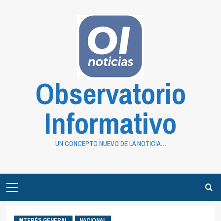
Saltar
al
contenido
Observatorio
Informativo
UN CONCEPTO NUEVO DE LA NOTICIA…
Primary
Menu
INTERÉS GENERAL
NACIONAL