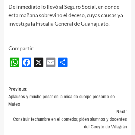
De inmediato lo llevó al Seguro Social, en donde
esta mañana sobrevino el deceso, cuyas causas ya
investiga la Fiscalía General de Guanajuato.
Compartir:
WhatsApp
Facebook
X
Email
Compartir
Post
Previous:
Aplausos y mucho pesar en la misa de cuerpo presente de
navigation
Mateo
Next:
Construir techumbre en el comedor, piden alumnos y docentes
del Cecyte de Villagrán