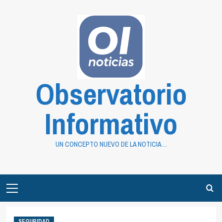
Saltar
al
contenido
Observatorio
Informativo
UN CONCEPTO NUEVO DE LA NOTICIA…
Primary
Menu
SEGURIDAD