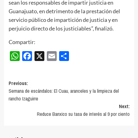
sean los responsables de impartir justicia en
Guanajuato, en detrimento de la prestación del
servicio público de impartición de justicia y en
perjuicio directo de los justiciables”, finalizó.
Compartir:
WhatsApp
Facebook
X
Email
Compartir
Post
Previous:
Semana de escándalos: El Cuau, aranceles y la limpieza del
navigation
rancho Izaguirre
Next:
Reduce Banxico su tasa de interés al 9 por ciento