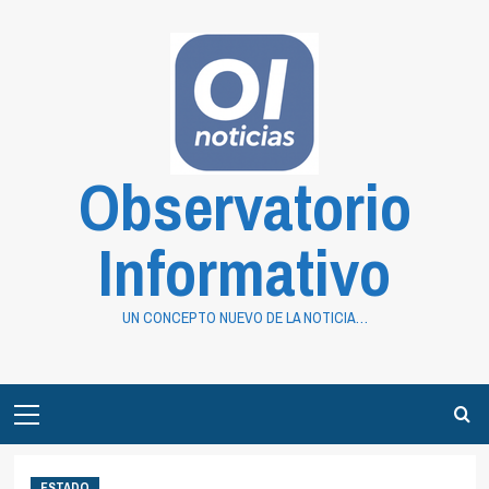
Saltar
al
contenido
Observatorio
Informativo
UN CONCEPTO NUEVO DE LA NOTICIA…
Primary
Menu
ESTADO