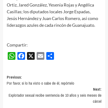
Ortiz, Jared González, Yesenia Rojas y Angélica
Casillas; los diputados locales Jorge Espadas,
Jesús Hernández y Juan Carlos Romero, así como
liderazgos azules de cada rincón de Guanajuato.
Compartir:
WhatsApp
Facebook
X
Email
Compartir
Post
Previous:
Por favor, si lo ha visto o sabe de él, repórtelo
navigation
Next:
Explotador sexual recibe sentencia de 10 años y seis meses de
cárcel