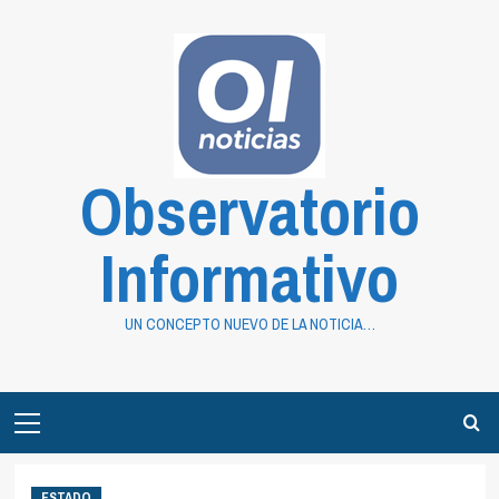
Saltar
al
contenido
Observatorio
Informativo
UN CONCEPTO NUEVO DE LA NOTICIA…
Primary
Menu
ESTADO