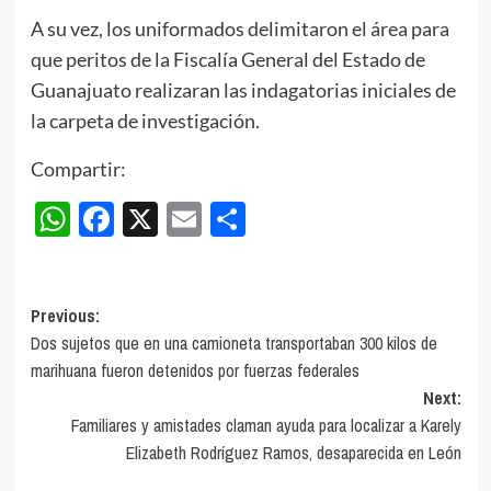
A su vez, los uniformados delimitaron el área para
que peritos de la Fiscalía General del Estado de
Guanajuato realizaran las indagatorias iniciales de
la carpeta de investigación.
Compartir:
WhatsApp
Facebook
X
Email
Compartir
Post
Previous:
Dos sujetos que en una camioneta transportaban 300 kilos de
navigation
marihuana fueron detenidos por fuerzas federales
Next:
Familiares y amistades claman ayuda para localizar a Karely
Elizabeth Rodríguez Ramos, desaparecida en León