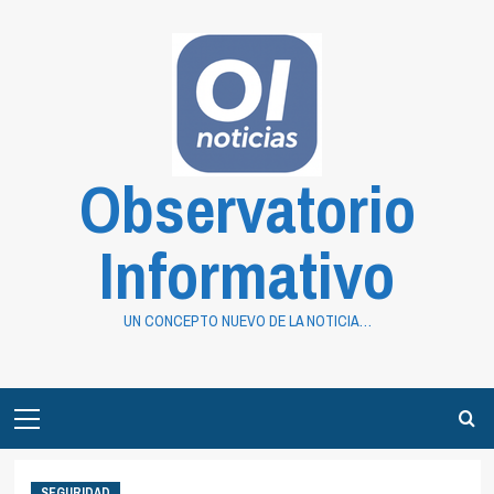
Saltar
al
contenido
Observatorio
Informativo
UN CONCEPTO NUEVO DE LA NOTICIA…
Primary
Menu
SEGURIDAD