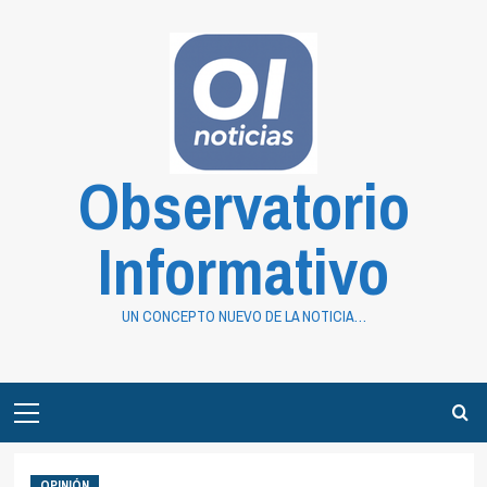
Saltar
al
contenido
Observatorio
Informativo
UN CONCEPTO NUEVO DE LA NOTICIA…
Primary
Menu
OPINIÓN