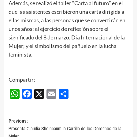
Además, se realizó el taller “Carta al futuro” en el
que las asistentes escribieron una carta dirigida a
ellas mismas, a las personas que se convertirán en
unos años; el ejercicio de reflexión sobre el
significado del 8 de marzo, Dia Internacional de la
Mujer; y el simbolismo del pañuelo en la lucha
feminista.
Compartir:
WhatsApp
Facebook
X
Email
Compartir
Post
Previous:
Presenta Claudia Sheinbaum la Cartilla de los Derechos de la
navigation
Mujer