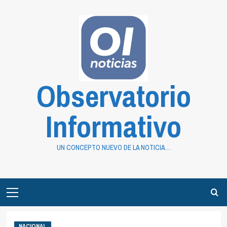
Saltar
al
contenido
Observatorio
Informativo
UN CONCEPTO NUEVO DE LA NOTICIA…
Primary
Menu
NACIONAL