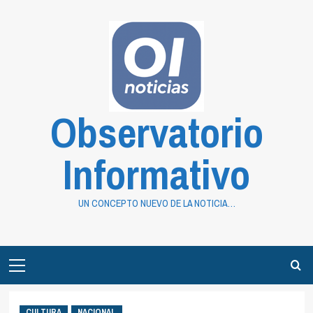
Saltar
al
contenido
Observatorio
Informativo
UN CONCEPTO NUEVO DE LA NOTICIA…
Primary
Menu
CULTURA
NACIONAL