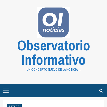
Saltar
al
contenido
Observatorio
Informativo
UN CONCEPTO NUEVO DE LA NOTICIA…
Primary
Menu
ESTADO