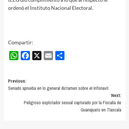
ordenó el Instituto Nacional Electoral.
Compartir:
WhatsApp
Facebook
X
Email
Compartir
Post
Previous:
Senado aprueba en lo general dictamen sobre el Infonavit
navigation
Next:
Peligroso explotador sexual capturado por la Fiscalía de
Guanajuato en Tlaxcala