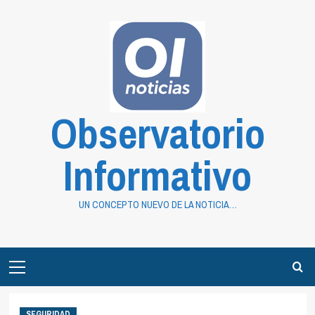
Saltar
al
contenido
Observatorio
Informativo
UN CONCEPTO NUEVO DE LA NOTICIA…
Primary
Menu
SEGURIDAD