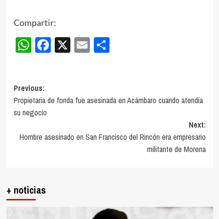
Compartir:
WhatsApp
Facebook
X
Email
Compartir
Post
Previous:
Propietaria de fonda fue asesinada en Acámbaro cuando atendía
navigation
su negocio
Next:
Hombre asesinado en San Francisco del Rincón era empresario
militante de Morena
+ noticias