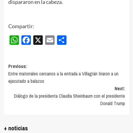
dispararon en la cabeza.
Compartir:
WhatsApp
Facebook
X
Email
Compartir
Post
Previous:
Entre matorrales cercanos a la entrada a Villagrán tiraron a un
navigation
ejecutado a balazos
Next:
Diálogo de la presidenta Claudia Sheinbaum con el presidente
Donald Trump
+ noticias