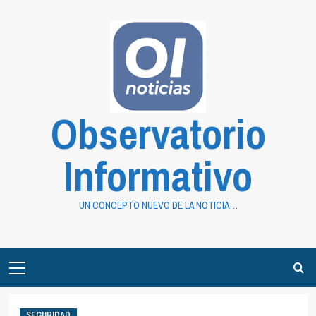
Saltar
al
contenido
Observatorio
Informativo
UN CONCEPTO NUEVO DE LA NOTICIA…
Primary
Menu
SEGURIDAD