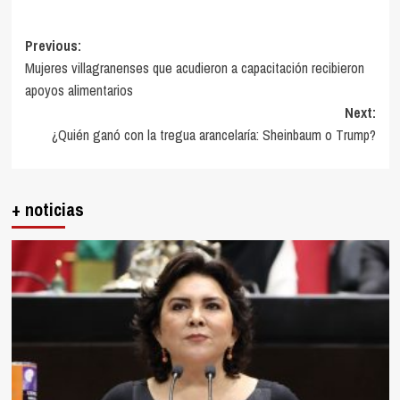
Post
Previous:
Mujeres villagranenses que acudieron a capacitación recibieron
navigation
apoyos alimentarios
Next:
¿Quién ganó con la tregua arancelaría: Sheinbaum o Trump?
+ noticias