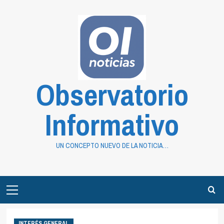
Saltar
al
contenido
Observatorio
Informativo
UN CONCEPTO NUEVO DE LA NOTICIA…
Primary
Menu
INTERÉS GENERAL