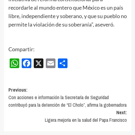
recordarle al mundo entero que México es un país
libre, independiente y soberano, y que su pueblo no
permite la violación de su soberanía”, aseveró.
Compartir:
WhatsApp
Facebook
X
Email
Compartir
Post
Previous:
Con acciones e información la Secretaría de Seguridad
navigation
contribuyó para la detención de “El Cholo”, afirma la gobernadora
Next:
Ligera mejoría en la salud del Papa Francisco