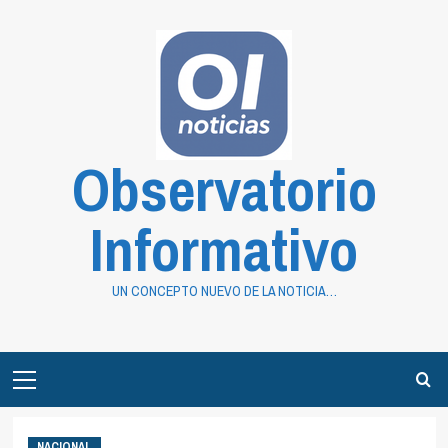
Saltar
al
contenido
Observatorio
Informativo
UN CONCEPTO NUEVO DE LA NOTICIA…
Primary
Menu
NACIONAL