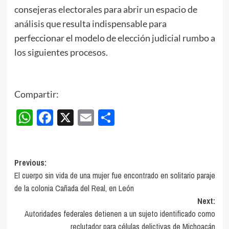
consejeras electorales para abrir un espacio de
análisis que resulta indispensable para
perfeccionar el modelo de elección judicial rumbo a
los siguientes procesos.
Compartir:
WhatsApp
Facebook
X
Email
Compartir
Post
Previous:
El cuerpo sin vida de una mujer fue encontrado en solitario paraje
navigation
de la colonia Cañada del Real, en León
Next:
Autoridades federales detienen a un sujeto identificado como
reclutador para células delictivas de Michoacán