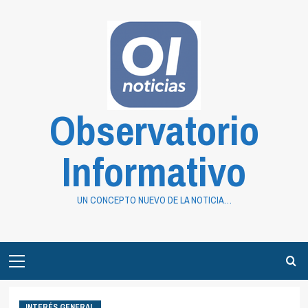
Saltar
al
contenido
Observatorio
Informativo
UN CONCEPTO NUEVO DE LA NOTICIA…
Primary
Menu
INTERÉS GENERAL