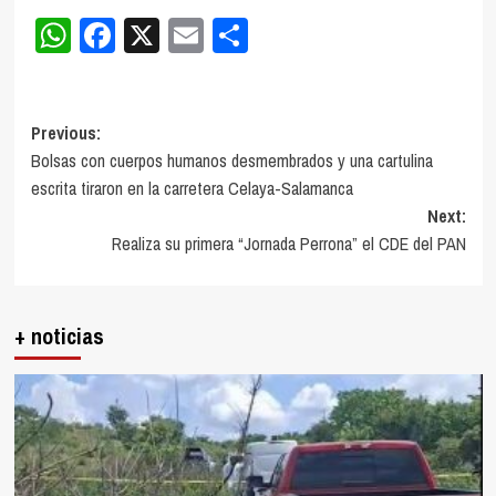
WhatsApp
Facebook
X
Email
Compartir
Post
Previous:
Bolsas con cuerpos humanos desmembrados y una cartulina
navigation
escrita tiraron en la carretera Celaya-Salamanca
Next:
Realiza su primera “Jornada Perrona” el CDE del PAN
+ noticias