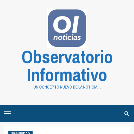
Saltar
al
contenido
Observatorio
Informativo
UN CONCEPTO NUEVO DE LA NOTICIA…
Primary
Menu
SEGURIDAD