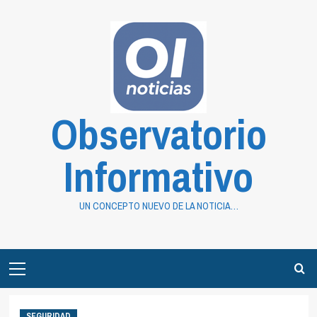
Saltar
al
contenido
Observatorio
Informativo
UN CONCEPTO NUEVO DE LA NOTICIA…
Primary
Menu
SEGURIDAD