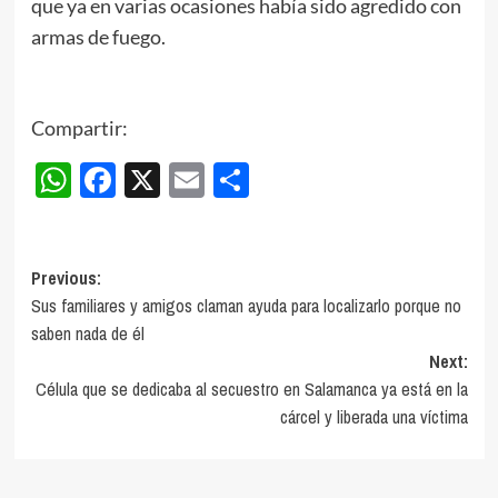
que ya en varias ocasiones había sido agredido con
armas de fuego.
Compartir:
WhatsApp
Facebook
X
Email
Compartir
Post
Previous:
Sus familiares y amigos claman ayuda para localizarlo porque no
navigation
saben nada de él
Next:
Célula que se dedicaba al secuestro en Salamanca ya está en la
cárcel y liberada una víctima