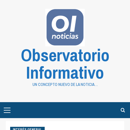
Saltar
al
contenido
Observatorio
Informativo
UN CONCEPTO NUEVO DE LA NOTICIA…
Primary
Menu
INTERÉS GENERAL