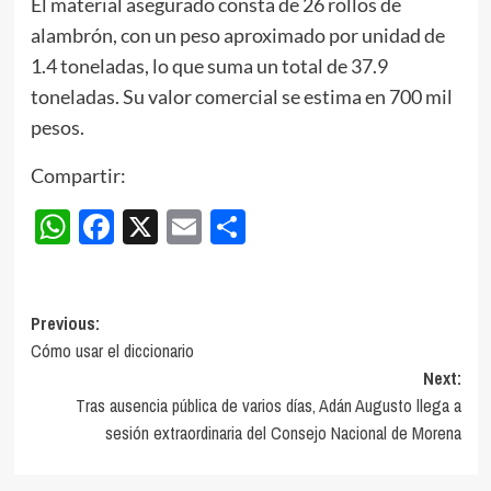
El material asegurado consta de 26 rollos de
alambrón, con un peso aproximado por unidad de
1.4 toneladas, lo que suma un total de 37.9
toneladas. Su valor comercial se estima en 700 mil
pesos.
Compartir:
WhatsApp
Facebook
X
Email
Compartir
Post
Previous:
Cómo usar el diccionario
navigation
Next:
Tras ausencia pública de varios días, Adán Augusto llega a
sesión extraordinaria del Consejo Nacional de Morena