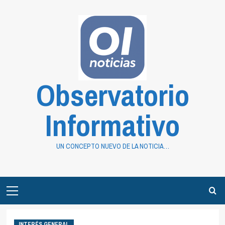
Saltar
al
contenido
Observatorio
Informativo
UN CONCEPTO NUEVO DE LA NOTICIA…
Primary
Menu
INTERÉS GENERAL