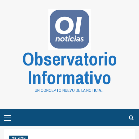
Saltar
al
contenido
Observatorio
Informativo
UN CONCEPTO NUEVO DE LA NOTICIA…
Primary
Menu
OPINIÓN