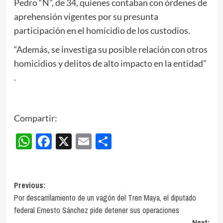
Pedro “N”, de 34, quienes contaban con órdenes de
aprehensión vigentes por su presunta
participación en el homicidio de los custodios.
“Además, se investiga su posible relación con otros
homicidios y delitos de alto impacto en la entidad”
.
Compartir:
WhatsApp
Facebook
X
Email
Compartir
Post
Previous:
Por descarrilamiento de un vagón del Tren Maya, el diputado
navigation
federal Ernesto Sánchez pide detener sus operaciones
Next: