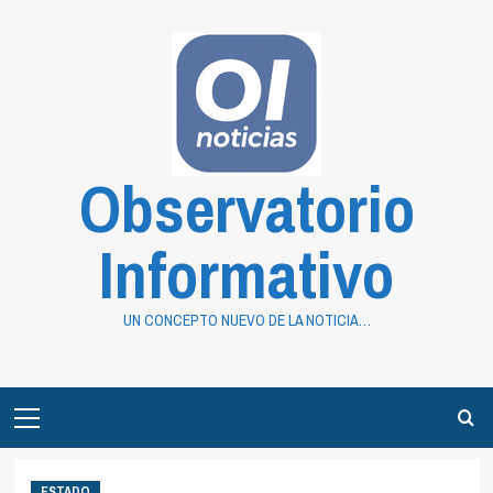
Saltar
al
contenido
Observatorio
Informativo
UN CONCEPTO NUEVO DE LA NOTICIA…
Primary
Menu
ESTADO