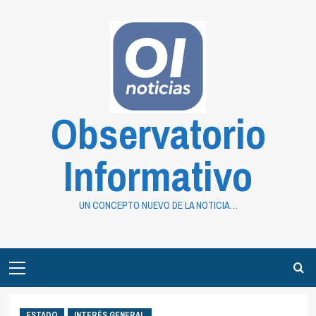
Saltar
al
contenido
Observatorio
Informativo
UN CONCEPTO NUEVO DE LA NOTICIA…
Primary
Menu
ESTADO
INTERÉS GENERAL