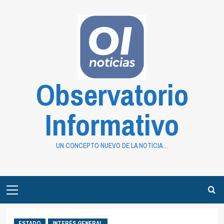
Saltar
al
contenido
Observatorio
Informativo
UN CONCEPTO NUEVO DE LA NOTICIA…
Primary
Menu
ESTADO
INTERÉS GENERAL