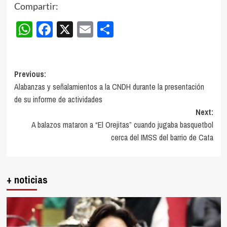
Compartir:
WhatsApp
Facebook
X
Email
Compartir
Post
Previous:
Alabanzas y señalamientos a la CNDH durante la presentación
navigation
de su informe de actividades
Next:
A balazos mataron a “El Orejitas” cuando jugaba basquetbol
cerca del IMSS del barrio de Cata
+ noticias