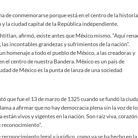
na de conmemorarse porque está en el centro de la historia
o y la ciudad capital de la República independiente.
htitlan, afirmó, existe antes que México mismo. “Aquí rena
las incontables grandezas y sufrimientos de la nación”.
n homenaje a todo el pueblo de México, a las creadoras y
n el centro de nuestra Bandera. México es un país de
udad de México es la punta de lanza de una sociedad
ó que fue el 13 de marzo de 1325 cuando se fundó la ciud
llama a afirmar que no hay democracia plena sin la voz de lo
 están vivos y vigentes en la nación. Son raíz viva, corazón
u reconocimiento”.
 reconocimiento legal y jurídico, como ya se ha hecho en la