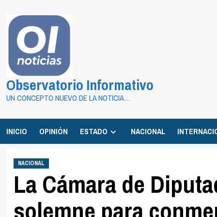
Saltar
al
contenido
Observatorio Informativo
UN CONCEPTO NUEVO DE LA NOTICIA…
INICIO
OPINIÓN
ESTADO
NACIONAL
INTERNACI
NACIONAL
La Cámara de Diputa
solemne para conmem