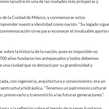
eno lacustre en una de las ciudades más prósperas y
no de la Cuidad de México, y conmemorar estos
omprender nuestra identidad como nación. “Su legado sigu
a conmemoración sirve para reconocer el invaluable aporte 
r sobre la historia de la nación, pues es imposible no
e 700 años fundaron los antepasados y todos debemos
ue una ciudad que se destacó por su grandiosidad y
ada, con ingeniería, arquitectura y conocimiento; era un
raestructura hidráulica. “Tenemos un patrimonio cultural
, preservarlo y transmitirlo a las futuras generaciones”.
llama a la reflexión sobre el legado de quienes fundaron