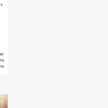
 y
xt:
ama
tar