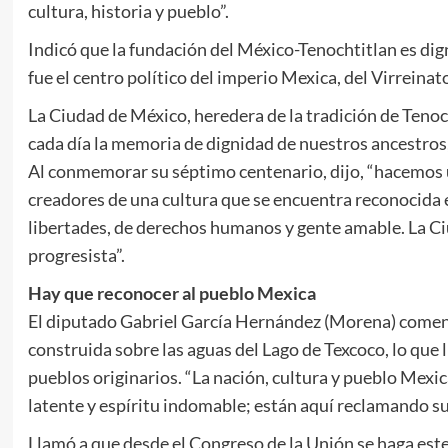
cultura, historia y pueblo”.
Indicó que la fundación del México-Tenochtitlan es dig
fue el centro político del imperio Mexica, del Virreinat
La Ciudad de México, heredera de la tradición de Tenoc
cada día la memoria de dignidad de nuestros ancestros, 
Al conmemorar su séptimo centenario, dijo, “hacemos u
creadores de una cultura que se encuentra reconocida e
libertades, de derechos humanos y gente amable. La Ci
progresista”.
Hay que reconocer al pueblo Mexica
El diputado Gabriel García Hernández (Morena) coment
construida sobre las aguas del Lago de Texcoco, lo que 
pueblos originarios. “La nación, cultura y pueblo Mexica
latente y espíritu indomable; están aquí reclamando s
Llamó a que desde el Congreso de la Unión se haga este