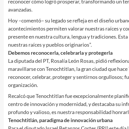
reconocer cómo logró prosperar, transformando un terr
avanzadas.
Hoy –comentó– su legado se refleja en el diseño urba
acontecimientos permiten valorar nuestras raíces y c
presente en nuestra cultura, lengua y tradiciones. Est
nuestras raíces y pueblos originarios”.
Debemos reconocerla, celebrarla y protegerla
La diputada del PT, Rosalía León Rosas, pidió reflexiona
maravillarse con Tenochtitlan, la gran ciudad que hac
reconocer, celebrar, proteger y sentirnos orgullosos; f
organización.
Recalcó que Tenochtitlan fue excepcionalmente planific
centro de innovación y modernidad, y destacaba su inf
profundo y valioso, es nuestra responsabilidad honrarlo
Tenochtitlán, paradigma de innovación urbana
Para el diputado Israel Betanzos Cortes (PRI) este día 