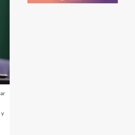
ar
 y
u