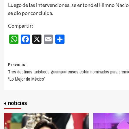
Luego de las intervenciones, se entonó el Himno Nacion
se dio por concluida.
Compartir:
WhatsApp
Facebook
X
Email
Compartir
Post
Previous:
Tres destinos turísticos guanajuatenses están nominados para premi
navigation
“Lo Mejor de México”
+ noticias