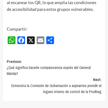
al escanear los QR, lo que amplía las condiciones
de accesibilidad para estos grupos vulnerables.
Compartir:
WhatsApp
Facebook
X
Email
Compartir
Post
Previous:
¿Qué significa hacerle comparecencia exprés del General
navigation
Mérida?
Next:
Entrevista la Comisión de Gobernación a aspirantes presidir el
órgano interno de control de la Prodheg