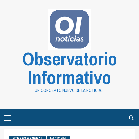
Saltar
al
contenido
Observatorio
Informativo
UN CONCEPTO NUEVO DE LA NOTICIA…
Primary
Menu
INTERÉS GENERAL
NACIONAL