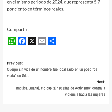
en el mismo periodo de 2024, que representa 5.7
por ciento en términos reales.
Compartir:
WhatsApp
Facebook
X
Email
Compartir
Post
Previous:
Cuerpo sin vida de un hombre fue localizado en un pozo “de
navigation
visita” en Silao
Next:
Impulsa Guanajuato capital “16 Días de Activismo” contra la
violencia hacia las mujeres