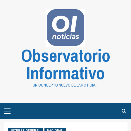
Saltar
al
contenido
Observatorio
Informativo
UN CONCEPTO NUEVO DE LA NOTICIA…
Primary
Menu
INTERÉS GENERAL
NACIONAL